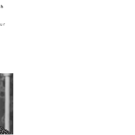
gh
ur